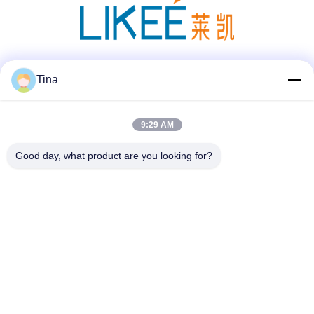
सोशल मीडिया
Tina
9:29 AM
त्वरित संपर्क
Good day, what product are you looking for?
टेलीफोन
86-021-57600070-86 18930097829
ईमेल
tina@likee.com.cn
पता
No.780 Xinlin Road, Zhelin Town,Fengxian District, शंघाई, चीन
201416