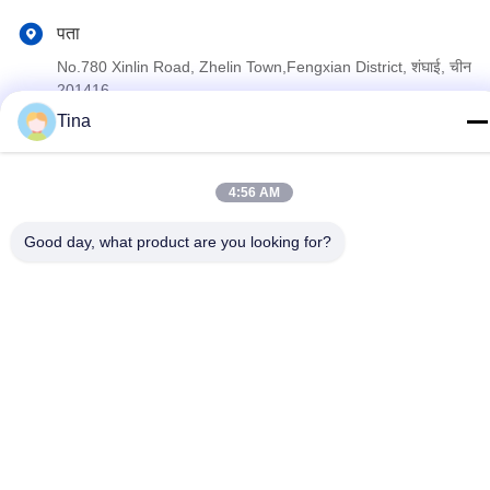
पता
No.780 Xinlin Road, Zhelin Town,Fengxian District, शंघाई, चीन
201416
Tina
गोपनीयता नीति
|
साइटमैप
4:56 AM
चीन अच्छी गुणवत्ता एल्यूमीनियम पन्नी कंटेनर बनाने की मशीन देने वाला। कॉपीराइट ©
2021-2026 SHANGHAI LIKEE MACHINERY MOULD CO.,LTD .
Good day, what product are you looking for?
सर्वाधिकार सुरक्षित।