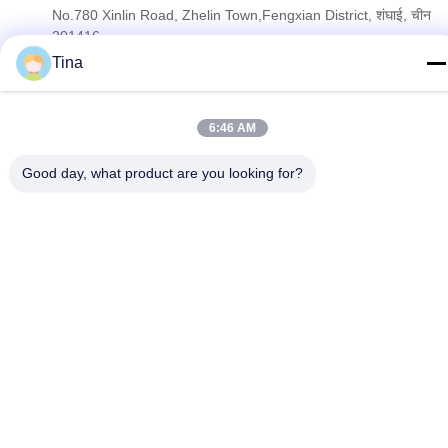
No.780 Xinlin Road, Zhelin Town,Fengxian District, शंघाई, चीन
201416
Tina
गोपनीयता नीति
|
साइटमैप
6:46 AM
चीन अच्छी गुणवत्ता एल्यूमीनियम पन्नी कंटेनर बनाने की मशीन देने वाला। कॉपीराइट ©
2021-2026 SHANGHAI LIKEE MACHINERY MOULD CO.,LTD .
Good day, what product are you looking for?
सर्वाधिकार सुरक्षित।