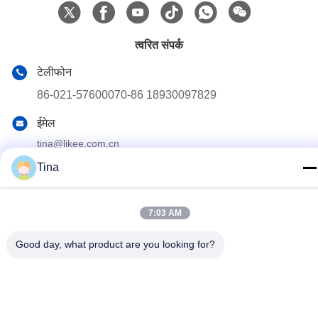
त्वरित संपर्क
टेलीफोन
86-021-57600070-86 18930097829
ईमेल
tina@likee.com.cn
Tina
पता
No.780 Xinlin Road, Zhelin Town,Fengxian District, शंघाई, चीन
201416
7:03 AM
Good day, what product are you looking for?
गोपनीयता नीति
|
साइटमैप
चीन अच्छी गुणवत्ता एल्यूमीनियम पन्नी कंटेनर बनाने की मशीन देने वाला। कॉपीराइट ©
2021-2026 SHANGHAI LIKEE MACHINERY MOULD CO.,LTD .
सर्वाधिकार सुरक्षित।