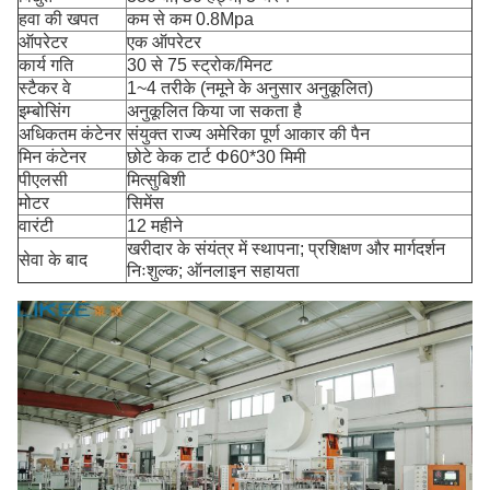
हवा की खपत
कम से कम 0.8Mpa
ऑपरेटर
एक ऑपरेटर
कार्य गति
30 से 75 स्ट्रोक/मिनट
स्टैकर वे
1~4 तरीके (नमूने के अनुसार अनुकूलित)
इम्बोसिंग
अनुकूलित किया जा सकता है
अधिकतम कंटेनर
संयुक्त राज्य अमेरिका पूर्ण आकार की पैन
मिन कंटेनर
छोटे केक टार्ट Φ60*30 मिमी
पीएलसी
मित्सुबिशी
मोटर
सिमेंस
वारंटी
12 महीने
खरीदार के संयंत्र में स्थापना; प्रशिक्षण और मार्गदर्शन
सेवा के बाद
निःशुल्क; ऑनलाइन सहायता