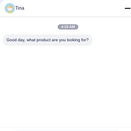
पता
Tina
No.780 Xinlin Road, Zhelin Town,Fengxian District, शंघाई, चीन
201416
4:19 AM
गोपनीयता नीति
|
साइटमैप
Good day, what product are you looking for?
चीन अच्छी गुणवत्ता एल्यूमीनियम पन्नी कंटेनर बनाने की मशीन देने वाला। कॉपीराइट ©
2021-2026 SHANGHAI LIKEE MACHINERY MOULD CO.,LTD .
सर्वाधिकार सुरक्षित।