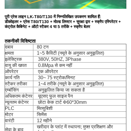
पूरी प्रेस लाइन LK-T80/T130 में निम्नलिखित उपकरण शामिल हैं:
डीकोइलर + प्रेस T80/T130 + मोल्ड लिफ्टर + सुरक्षा द्वार + स्क्रैप एस्पिरेटर +
कंट्रोल कैबिनेट + ऑटो स्टैकर 4 या 5 तरीके + स्क्रैप बेलर
तकनीकी विशिष्टता
दबाव
80 टन
क्षमता
1~5 कैविटी (नमूने के अनुसार अनुकूलित)
इलेक्ट्रिक
380V, 50HZ, 3Phase
वायु की खपत
0.8Mpa से कम नहीं
ऑपरेटर
एक ऑपरेटर
कार्य गति
30~ 75 स्ट्रोक/मिनट
स्टैकर तरीका
1~4 तरीके (नमूने के अनुसार अनुकूलित)
एम्बॉसिंग
अनुकूलित किया जा सकता है
अधिकतम कंटेनर
यूएसए फुल साइज पैन
न्यूनतम कंटेनर
छोटा केक टार्ट Φ60*30mm
PLC
मित्सुबिशी
मोटर
सिमेंस
वारंटी
12 महीने
खरीदार के प्लांट में स्थापना; मुफ्त प्रशिक्षण और
सेवा के बाद