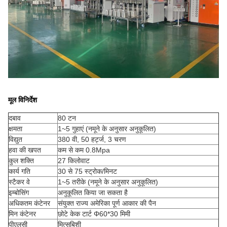
मूल विनिर्देश
दबाव
80 टन
क्षमता
1~5 गुहाएं (नमूने के अनुसार अनुकूलित)
विद्युत
380 वी, 50 हर्ट्ज, 3 चरण
हवा की खपत
कम से कम 0.8Mpa
कुल शक्ति
27 किलोवाट
कार्य गति
30 से 75 स्ट्रोक/मिनट
स्टैकर वे
1~5 तरीके (नमूने के अनुसार अनुकूलित)
इम्बोसिंग
अनुकूलित किया जा सकता है
अधिकतम कंटेनर
संयुक्त राज्य अमेरिका पूर्ण आकार की पैन
मिन कंटेनर
छोटे केक टार्ट Φ60*30 मिमी
पीएलसी
मित्सुबिशी