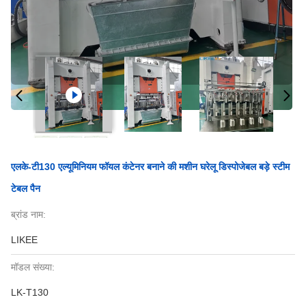
एलके-टी130 एल्यूमिनियम फॉयल कंटेनर बनाने की मशीन घरेलू डिस्पोजेबल बड़े स्टीम
टेबल पैन
ब्रांड नाम:
LIKEE
मॉडल संख्या:
LK-T130