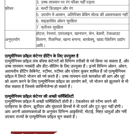
3. उच्च तापमान पर रंग फीका नहीं पड़ता
फ़ीचर
4. मल्टी डिज़ाइन और रंग
5. उपयोग में आसान, अतिरिक्त बेकिंग मोल्ड की आवश्यकता नहीं
6. माइक्रोवेव ओवन सुरक्षित
7. फ्रीजर सुरक्षित
होटल, रेस्तरां, एयरलाइन, खानपान, चेन, बेकरी, टेकआउट
अनुप्रयोग
वितरण, पिकनिक, खाना बनाना, बारबेक्यू, खाद्य पैकेजिंग उद्योग
आदि।
एल्यूमीनियम फ़ॉइल कंटेनर हीटिंग के लिए उपयुक्त है
एल्यूमीनियम फ़ॉइल लंच बॉक्स कंटेनरों को विभिन्न तरीकों से गर्म किया जा सकता है, और
उच्च तापमान नसबंदी और हीट-सीलिंग के लिए उपयुक्त हैं। इनमें विभिन्न ओवन, ओवन,
अवायवीय हीटिंग कैबिनेट, स्टीमर, स्टीमर और प्रेशर कुकर शामिल हैं जो एल्यूमीनियम
फ़ॉइल में लिपटे भोजन को गर्म करते हैं। उच्च तापमान वाले चारकोल की आग और धुएं
को अलग करने के लिए एल्यूमीनियम फ़ॉइल का उपयोग करें, जो भोजन को झुलसने से भी
रोक सकता है जिससे कार्सिनोजेन्स हो सकते हैं।
एल्यूमीनियम फ़ॉइल कंटेनर की अच्छी फॉर्मेबिलिटी
एल्यूमीनियम फ़ॉइल में अच्छी फॉर्मेबिलिटी होती है। टेबलवेयर को स्टैम्प करने की
प्रक्रिया के दौरान, झुर्रीदार और घुंघराले हिस्सों में भी दरारें और टूट-फूट नहीं होगी।
आप अपनी आवश्यकताओं के अनुसार विभिन्न आकृतियों, मोटाई, मिश्र धातुओं और गर्मी
उपचार राज्यों के एल्यूमीनियम फ़ॉइल चुन सकते हैं।